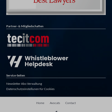
Partner- & Mitgliedschaften
Service-Seiten
Newsletter Abo Verwaltung
Datenschutzeinstellunen für Cookies
Aller
Home
Avocats
Contact
au
contenu