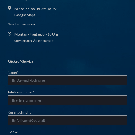
N:
48º 77' 68"
E:
09º 18' 97"
Google Maps
Geschäftsszeiten
Montag - Freitag:
8 –18 Uhr
sowie nach Vereinbarung
Rückruf-Service
Champ
Name
*
obligatoire
Champ
Telefonnummer
*
obligatoire
Kurznachricht
E-Mail