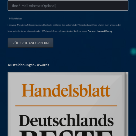
* Pflichtfelder
Hinweis: Mit dem Anfordern eines Rückrufs erklären Sie sich mit der Verarbeitung Ihrer Daten zum Zweck der
Kontaktaufnahme einverstanden. Weitere Informationen finden Sie in unserer
Datenschutzerklärung.
RÜCKRUF ANFORDERN
Auszeichnungen · Awards