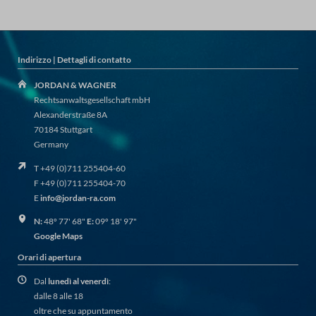
Indirizzo | Dettagli di contatto
JORDAN & WAGNER
Rechtsanwaltsgesellschaft mbH
Alexanderstraße 8A
70184 Stuttgart
Germany
T +49 (0)711 255404-60
F +49 (0)711 255404-70
E
info@jordan-ra.com
N:
48º 77' 68"
E:
09º 18' 97"
Google Maps
Orari di apertura
Dal
lunedì al venerdì
:
dalle 8 alle 18
oltre che su appuntamento