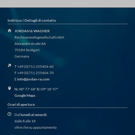
Indirizzo | Dettagli di contatto
JORDAN & WAGNER
Rechtsanwaltsgesellschaft mbH
Alexanderstraße 8A
70184 Stuttgart
Germany
T +49 (0)711 255404-60
F +49 (0)711 255404-70
E
info@jordan-ra.com
N:
48º 77' 68"
E:
09º 18' 97"
Google Maps
Orari di apertura
Dal
lunedì al venerdì
:
dalle 8 alle 18
oltre che su appuntamento