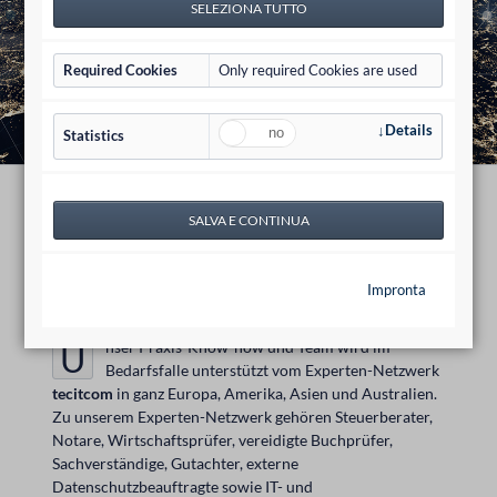
Required Cookies
Only required Cookies are used
Details
Statistics
Experten-Netzwerk
Impronta
Unser Praxis-Know-how und Team wird im
Bedarfsfalle unterstützt vom Experten-Netzwerk
tecitcom
in ganz Europa, Amerika, Asien und Australien.
Zu unserem Experten-Netzwerk gehören Steuerberater,
Notare, Wirtschaftsprüfer, vereidigte Buchprüfer,
Sachverständige, Gutachter, externe
Datenschutzbeauftragte sowie IT- und