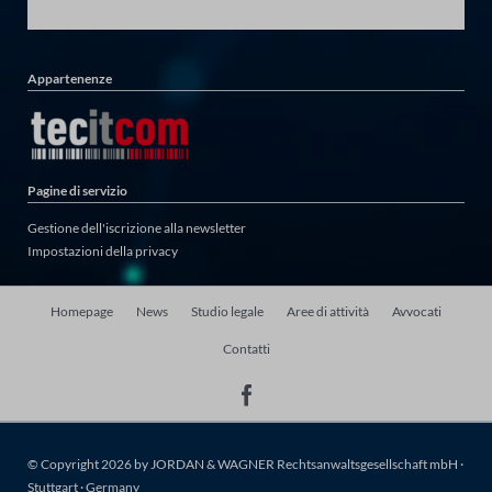
Appartenenze
Pagine di servizio
Gestione dell'iscrizione alla newsletter
Impostazioni della privacy
Salta
Homepage
News
Studio legale
Aree di attività
Avvocati
la
Contatti
navigazione
© Copyright 2026 by JORDAN & WAGNER Rechtsanwaltsgesellschaft mbH ·
Stuttgart · Germany