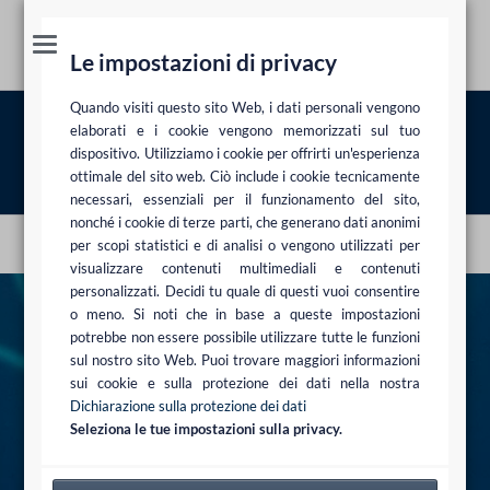
Le impostazioni di privacy
Quando visiti questo sito Web, i dati personali vengono
Dottorandi
elaborati e i cookie vengono memorizzati sul tuo
dispositivo. Utilizziamo i cookie per offrirti un'esperienza
ottimale del sito web. Ciò include i cookie tecnicamente
Studio legale
Carriera
Dottorandi
necessari, essenziali per il funzionamento del sito,
nonché i cookie di terze parti, che generano dati anonimi
per scopi statistici e di analisi o vengono utilizzati per
visualizzare contenuti multimediali e contenuti
personalizzati. Decidi tu quale di questi vuoi consentire
o meno. Si noti che in base a queste impostazioni
Indirizzo | Dettagli di contatto
potrebbe non essere possibile utilizzare tutte le funzioni
JORDAN & WAGNER
sul nostro sito Web. Puoi trovare maggiori informazioni
Rechtsanwaltsgesellschaft mbH
sui cookie e sulla protezione dei dati nella nostra
Alexanderstraße 8A
Dichiarazione sulla protezione dei dati
70184 Stuttgart
Seleziona le tue impostazioni sulla privacy.
Germany
T +49 (0)711 255404-60