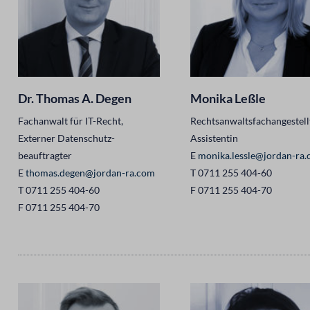
Dr. Thomas A. Degen
Monika Leßle
Fachanwalt für IT-Recht,
Rechtsanwaltsfachangestell
Externer Datenschutz-
Assistentin
beauftragter
E
monika.lessle@jordan-ra
E
thomas.degen@jordan-ra.com
T 0711 255 404-60
T 0711 255 404-60
F 0711 255 404-70
F 0711 255 404-70