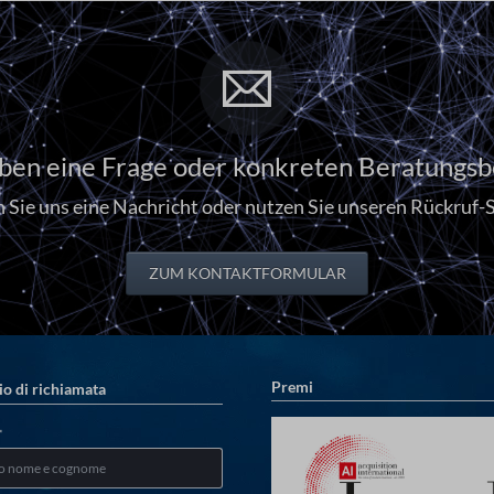
aben eine Frage oder konkreten Beratungsb
 Sie uns eine Nachricht oder nutzen Sie unseren Rückruf-S
ZUM KONTAKTFORMULAR
Premi
io di richiamata
o
*
atorio