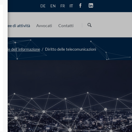
DE
EN
FR
IT
Salta
la
Aree di attività
Avvocati
Contatti
navigazione
Diritto dell´informatica e delle tecnologie dell´informazione
Come arrivare
Sommario
nologie dell´informazione
Diritto delle telecomunicazioni
Protezione dei dati · Regolamento privacy
Prof. Helmuth Jordan, M.Sc.
Responsabile esterno del trattamento dei dati
Peter Wagner
Diritto commerciale e della distribuzione
Dr. Thomas A. Degen
ti
Diritto d´autore e dei media
Mathias Lang, LL.M.
Diritto dei marchi e protezione della proprietà intellettuale
Tilo Schindele
ial Responsibility
Diritto della concorrenza
Dr. Arnd-Christian Kulow
Compliance e sicurezza IT
Marzia Carla Iosini, LL.M.
Diritti della personalità, protezione della reputazione e gestione delle c
Prof. Dr. Laird H. McNeil