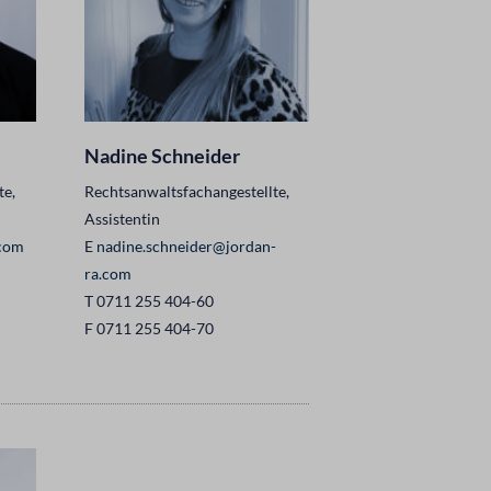
Nadine Schneider
te,
Rechtsanwaltsfachangestellte,
Assistentin
.com
E
nadine.schneider@jordan-
ra.com
T 0711 255 404-60
F 0711 255 404-70