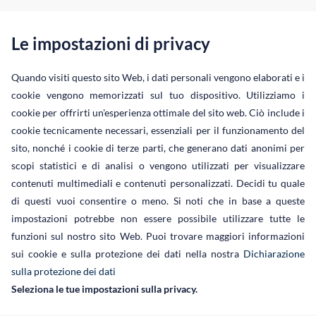
info@jordan-ra.com
Le impostazioni di privacy
Homepage
News
Studio legale
Quando visiti questo sito Web, i dati personali vengono elaborati e i
cookie vengono memorizzati sul tuo dispositivo. Utilizziamo i
Profilo
cookie per offrirti un'esperienza ottimale del sito web. Ciò include i
Aree di attività
Diritto dell´informatica e delle tec
Cooperazioni
cookie tecnicamente necessari, essenziali per il funzionamento del
sito, nonché i cookie di terze parti, che generano dati anonimi per
Network
scopi statistici e di analisi o vengono utilizzati per visualizzare
Associazioni
contenuti multimediali e contenuti personalizzati. Decidi tu quale
di questi vuoi consentire o meno. Si noti che in base a queste
Riconoscimen
impostazioni potrebbe non essere possibile utilizzare tutte le
Carriera
funzioni sul nostro sito Web. Puoi trovare maggiori informazioni
sui cookie e sulla protezione dei dati nella nostra
Dichiarazione
Corporate Soc
sulla protezione dei dati
Area clienti
Seleziona le tue impostazioni sulla privacy.