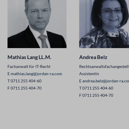
Mathias Lang LL.M.
Andrea Belz
Fachanwalt für IT-Recht
Rechtsanwaltsfachangestell
E
mathias.lang@jordan-ra.com
Assistentin
T 0711 255 404-60
E
andrea.belz@jordan-ra.c
F 0711 255 404-70
T 0711 255 404-60
F 0711 255 404-70