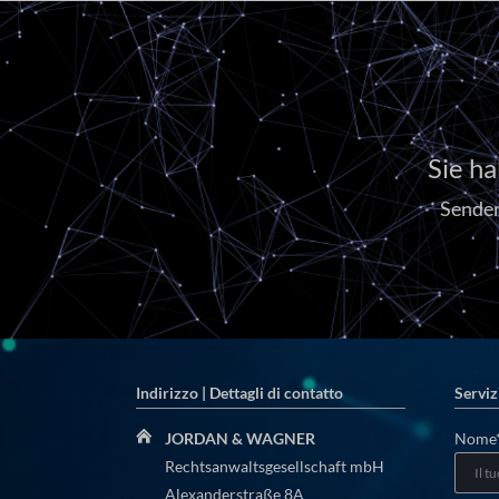
Sie h
Senden
Indirizzo | Dettagli di contatto
Serviz
Camp
JORDAN & WAGNER
Nome
obblig
Rechtsanwaltsgesellschaft mbH
Alexanderstraße 8A