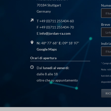
70184 Stuttgart
Camp
Numer
Germany
obblig
T +49 (0)711 255404-60
Breve
F +49 (0)711 255404-70
E
info@jordan-ra.com
N:
48º 77' 68"
E:
09º 18' 97"
Indiri
Google Maps
Orari di apertura
* Campi ob
Dal
lunedì al venerdì
:
Nota: rich
dalle 8 alle 18
tuoi dati 
oltre che su appuntamento
disponibil
RIC
Salta