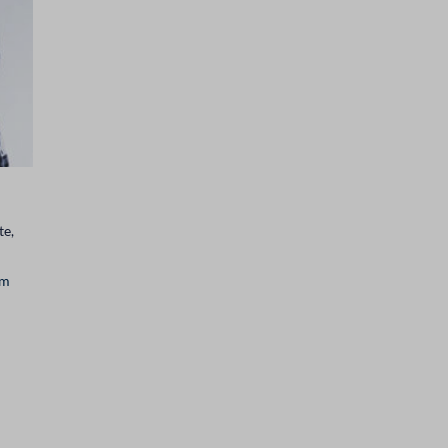
te,
om