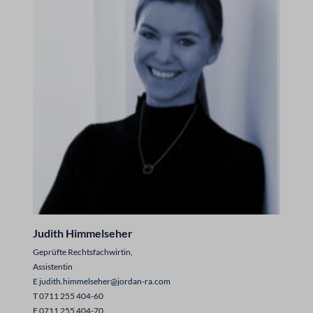
Judith Himmelseher
Geprüfte Rechtsfachwirtin,
Assistentin
E
judith.himmelseher@jordan-ra.com
T 0711 255 404-60
F 0711 255 404-70