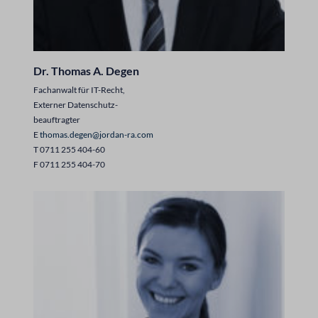
Dr. Thomas A. Degen
Fachanwalt für IT-Recht,
Externer Datenschutz-
beauftragter
E
thomas.degen@jordan-ra.com
T 0711 255 404-60
F 0711 255 404-70