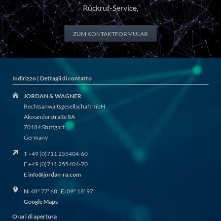
Rückruf-Service.
ZUM KONTAKTFORMULAR
Indirizzo | Dettagli di contatto
JORDAN & WAGNER
Rechtsanwaltsgesellschaft mbH
Alexanderstraße 8A
70184 Stuttgart
Germany
T +49 (0)711 255404-60
F +49 (0)711 255404-70
E
info@jordan-ra.com
N:
48º 77' 68"
E:
09º 18' 97"
Google Maps
Orari di apertura