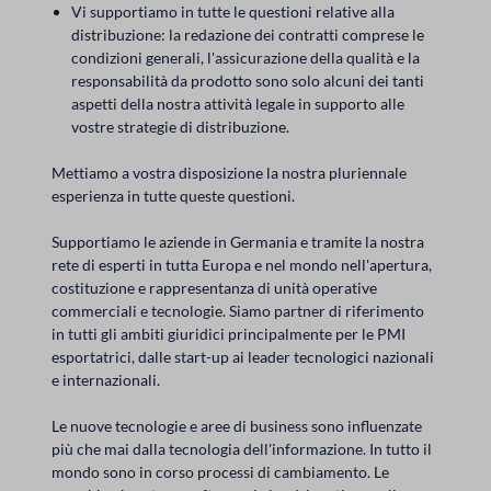
Vi supportiamo in tutte le questioni relative alla
distribuzione: la redazione dei contratti comprese le
condizioni generali, l'assicurazione della qualità e la
responsabilità da prodotto sono solo alcuni dei tanti
aspetti della nostra attività legale in supporto alle
vostre strategie di distribuzione.
Mettiamo a vostra disposizione la nostra pluriennale
esperienza in tutte queste questioni.
Supportiamo le aziende in Germania e tramite la nostra
rete di esperti in tutta Europa e nel mondo nell'apertura,
costituzione e rappresentanza di unità operative
commerciali e tecnologie. Siamo partner di riferimento
in tutti gli ambiti giuridici principalmente per le PMI
esportatrici, dalle start-up ai leader tecnologici nazionali
e internazionali.
Le nuove tecnologie e aree di business sono influenzate
più che mai dalla tecnologia dell'informazione. In tutto il
mondo sono in corso processi di cambiamento. Le