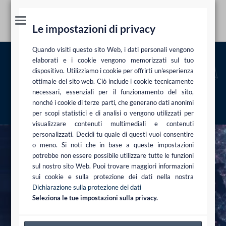
Le impostazioni di privacy
Quando visiti questo sito Web, i dati personali vengono
Elaborazione di progetti e redazione di
elaborati e i cookie vengono memorizzati sul tuo
dispositivo. Utilizziamo i cookie per offrirti un'esperienza
contratti
ottimale del sito web. Ciò include i cookie tecnicamente
necessari, essenziali per il funzionamento del sito,
Aree di attività
Diritto commerciale e della distribuzione
Elaborazione di
nonché i cookie di terze parti, che generano dati anonimi
progetti e redazione di contratti
per scopi statistici e di analisi o vengono utilizzati per
visualizzare contenuti multimediali e contenuti
personalizzati. Decidi tu quale di questi vuoi consentire
o meno. Si noti che in base a queste impostazioni
potrebbe non essere possibile utilizzare tutte le funzioni
sul nostro sito Web. Puoi trovare maggiori informazioni
sui cookie e sulla protezione dei dati nella nostra
Dichiarazione sulla protezione dei dati
Seleziona le tue impostazioni sulla privacy.