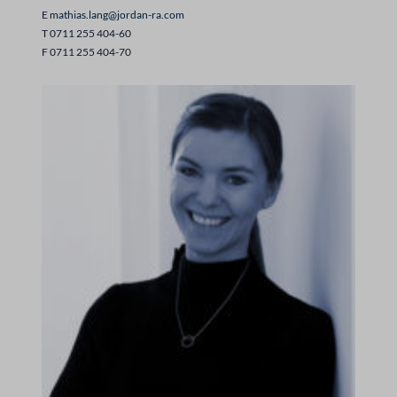
E
mathias.lang@jordan-ra.com
T 0711 255 404-60
F 0711 255 404-70