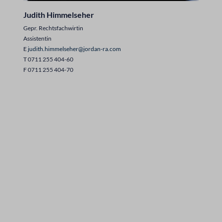
Judith Himmelseher
Gepr. Rechtsfachwirtin
Assistentin
E
judith.himmelseher@jordan-ra.com
T 0711 255 404-60
F 0711 255 404-70