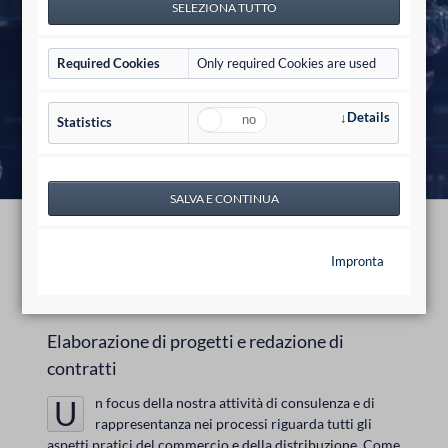
Required Cookies
Only required Cookies are used
Details
Statistics
Diritto commerciale e della
Impronta
distribuzione
Elaborazione di progetti e redazione di
contratti
Un focus della nostra attività di consulenza e di
rappresentanza nei processi riguarda tutti gli
aspetti pratici del commercio e della distribuzione. Come