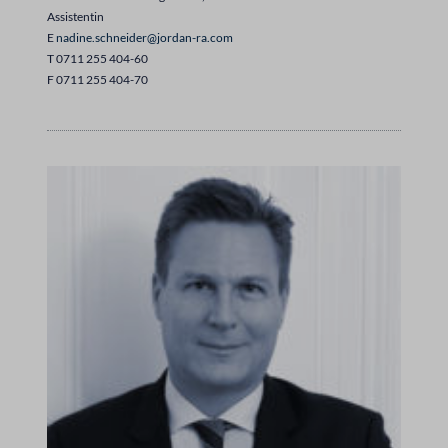
Assistentin
E
nadine.schneider@jordan-ra.com
T 0711 255 404-60
F 0711 255 404-70