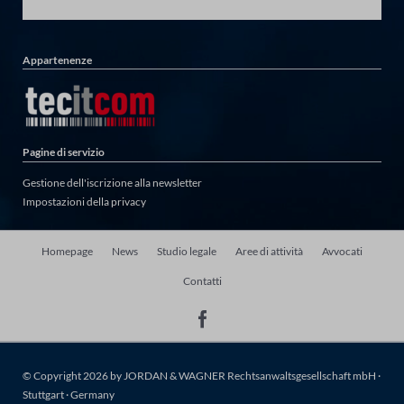
Appartenenze
Pagine di servizio
Gestione dell'iscrizione alla newsletter
Impostazioni della privacy
Salta
Homepage
News
Studio legale
Aree di attività
Avvocati
la
Contatti
navigazione
© Copyright 2026 by JORDAN & WAGNER Rechtsanwaltsgesellschaft mbH ·
Stuttgart · Germany