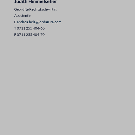
Judith Himmelseher
Geprüfte Rechtsfachwirtin,
Assistentin
E
andrea.belz@jordan-ra.com
T 0711 255 404-60
F 0711 255 404-70