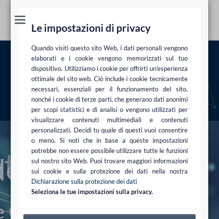
Le impostazioni di privacy
Quando visiti questo sito Web, i dati personali vengono
Gestione della sicurezza delle informazioni
elaborati e i cookie vengono memorizzati sul tuo
dispositivo. Utilizziamo i cookie per offrirti un'esperienza
ISMS
ottimale del sito web. Ciò include i cookie tecnicamente
necessari, essenziali per il funzionamento del sito,
Aree di attività
Compliance e sicurezza IT
Gestione della sicurezza delle
nonché i cookie di terze parti, che generano dati anonimi
informazioni ISMS
per scopi statistici e di analisi o vengono utilizzati per
visualizzare contenuti multimediali e contenuti
personalizzati. Decidi tu quale di questi vuoi consentire
o meno. Si noti che in base a queste impostazioni
potrebbe non essere possibile utilizzare tutte le funzioni
orderungen
sul nostro sito Web. Puoi trovare maggiori informazioni
sui cookie e sulla protezione dei dati nella nostra
Dichiarazione sulla protezione dei dati
Seleziona le tue impostazioni sulla privacy.