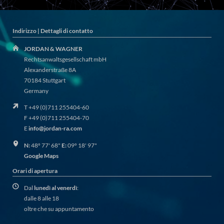
Indirizzo | Dettagli di contatto
JORDAN & WAGNER
Rechtsanwaltsgesellschaft mbH
Alexanderstraße 8A
70184 Stuttgart
Germany
T +49 (0)711 255404-60
F +49 (0)711 255404-70
E
info@jordan-ra.com
N:
48º 77' 68"
E:
09º 18' 97"
Google Maps
Orari di apertura
Dal
lunedì al venerdì
:
dalle 8 alle 18
oltre che su appuntamento