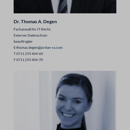
Dr. Thomas A. Degen
Fachanwalt für IT-Recht,
Externer Datenschutz-
beauftragter
E
thomas.degen@jordan-ra.com
T 0711 255 404-60
F 0711 255 404-70