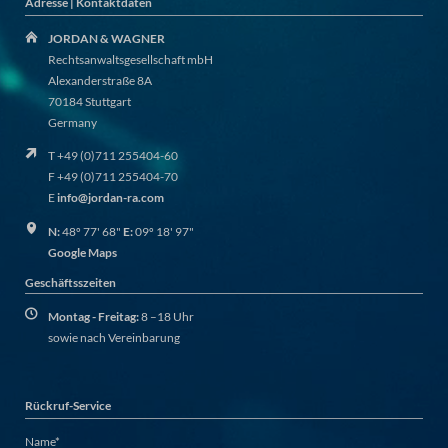
Adresse | Kontaktdaten
JORDAN & WAGNER
Rechtsanwaltsgesellschaft mbH
Alexanderstraße 8A
70184 Stuttgart
Germany
T +49 (0)711 255404-60
F +49 (0)711 255404-70
E
info@jordan-ra.com
N:
48º 77' 68"
E:
09º 18' 97"
Google Maps
Geschäftsszeiten
Montag - Freitag:
8 –18 Uhr
sowie nach Vereinbarung
Rückruf-Service
Champ
Name
*