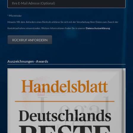
* Pflichtfelder
Hinweis: Mit dem Anfordern eines Rückrufs erklären Sie sich mit der Verarbeitung Ihrer Daten zum Zweck der
Kontaktaufnahme einverstanden. Weitere Informationen finden Sie in unserer
Datenschutzerklärung.
RÜCKRUF ANFORDERN
Auszeichnungen · Awards