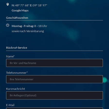
N:
48º 77' 68"
E:
09º 18' 97"
Google Maps
Geschäftsszeiten
Montag - Freitag:
8 –18 Uhr
sowie nach Vereinbarung
Rückruf-Service
Mandatory
Name
*
field
Mandatory
Telefonnummer
*
field
Kurznachricht
E-Mail