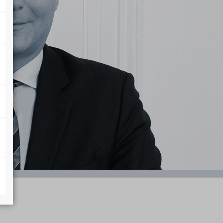
te, Reputationsschutz und Presserecht
Prof. Dr. Laird H. McNeil
tiftungsrecht
urecht
ren Energien
tschaft