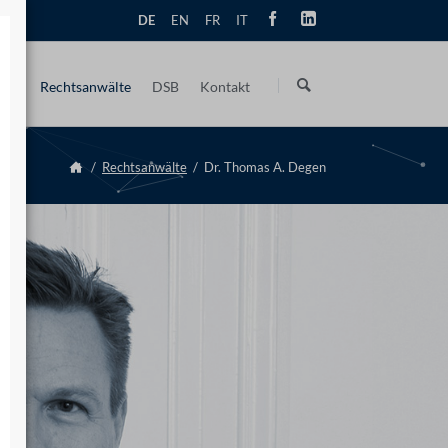
DE
EN
FR
IT
Navigation
überspringen
kte
Rechtsanwälte
DSB
Kontakt
onstechnologierecht
Übersicht
Anfahrt | Wegbeschreibung
DSB · Externe Datenschutzbeauftragte
Rechtsanwälte
Dr. Thomas A. Degen
icherheit
Prof. Helmuth Jordan, M.Sc.
Peter Wagner
 DSGVO
Peter Wagner
Dr. Thomas A. Degen
zbeauftragter · DSB
Dr. Hanns-Georg Pipping
Dr. Hanns-Georg Pipping
Mathias Lang, LL.M.
ebsrecht
Mathias Lang, LL.M.
Tilo Schindele
y
nrecht
Tilo Schindele
Dr. Arnd-Christian Kulow
utz des geistigen Eigentums
Dr. Arnd-Christian Kulow
Marzia Carla Iosini, LL.M.
Marzia Carla Iosini, LL.M.