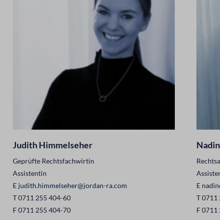
Judith Himmelseher
Nadin
Geprüfte Rechtsfachwirtin
Rechtsa
Assistentin
Assiste
E
judith.himmelseher@jordan-ra.com
E
nadin
T 0711 255 404-60
T 0711
F 0711 255 404-70
F 0711