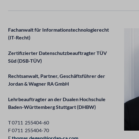
Fachanwalt für Informationstechnologierecht
Video
(IT-Recht)
Player
Zertifizierter Datenschutzbeauftragter TÜV
Süd (DSB-TÜV)
Rechtsanwalt, Partner, Geschäftsführer der
Jordan & Wagner RA GmbH
Lehrbeauftragter an der Dualen Hochschule
Baden-Württemberg Stuttgart (DHBW)
T 0711 255404-60
F 0711 255404-70
E
thomas.degen@jordan-ra.com