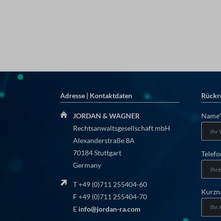
Adresse | Kontaktdaten
Rückr
Pflich
JORDAN & WAGNER
Name
Rechtsanwaltsgesellschaft mbH
Alexanderstraße 8A
70184 Stuttgart
Pflich
Telef
Germany
T +49 (0)711 255404-60
Kurzn
F +49 (0)711 255404-70
E
info@jordan-ra.com