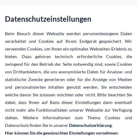
info@jordan-ra.com
Datenschutzeinstellungen
Home
News & Events
Kanzlei
Beratungsschwerpun
Beim Besuch dieser Webseite werden personenbezogene Daten
verarbeitet und Cookies auf Ihrem Endgerät gespeichert. Wir
News-Archiv
Profil
IT-Recht · Informati
verwenden Cookies, um Ihnen ein optimales Webseiten-Erlebnis zu
Events-Archiv
Kooperationen
Compliance und IT-S
bieten. Dazu gehören technisch erforderliche Cookies, die
zwingend für den Betrieb der Seite notwendig sind, sowie Cookies
Experten-Netzwerk
Datenschutzrecht ·
von Drittanbietern, die uns anonymisierte Daten für Analyse- und
Mitgliedschaften
Externer Datenschut
statistische Zwecke generieren oder für die Anzeige von Medien
und personalisierten Inhalten genutzt werden. Sie entscheiden
Auszeichnungen
Arbeitsrecht
welche davon Sie zulassen möchten oder nicht. Bitte beachten Sie
Karriere
Handels- und Vertri
dabei, dass Ihnen auf Basis dieser Einstellungen dann eventuell
nicht mehr alle Funktionalitäten unserer Webseite zur Verfügung
Corporate Social Responsibilit
Urheber- und Medie
stehen. Weitere Informationen zum Thema Cookies und
Mandantenbereich
Markenrecht und Sch
Datenschutz finden Sie in unserer
Datenschutzerklärung
.
Wettbewerbsrecht
Hier können Sie die gewünschten Einstellungen vornehmen: