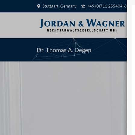
Stuttgart, Germany
+49 (0)711 255404-60
EN
Dr. Thomas A. Degen