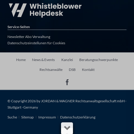
Service-Seiten
Newsletter Abo Verwaltung
Datenschutzeinstellunen für Cookies
Navigation
Home
News & Events
Kanzlei
Beratungsschwerpunkte
überspringen
Rechtsanwälte
DSB
Kontakt
© Copyright 2026 by JORDAN & WAGNER Rechtsanwaltsgesellschaft mbH ·
Stuttgart · Germany
Navigation
Suche
Sitemap
Impressum
Datenschutzerklärung
überspringen