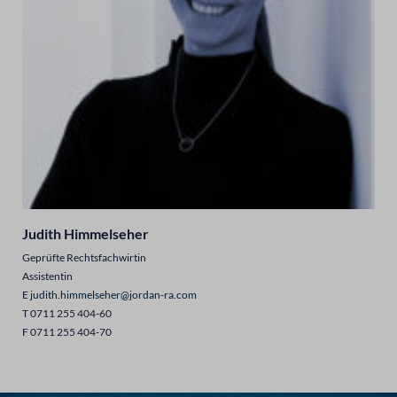
Judith Himmelseher
Geprüfte Rechtsfachwirtin
Assistentin
E
judith.himmelseher@jordan-ra.com
T 0711 255 404-60
F 0711 255 404-70