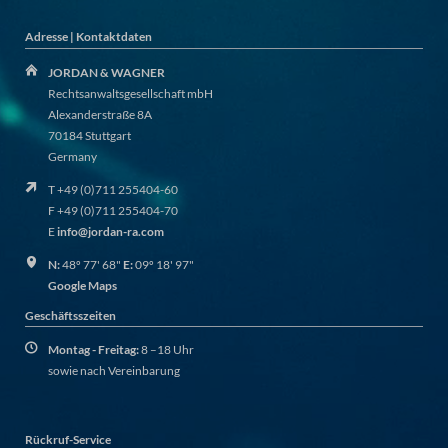
Adresse | Kontaktdaten
JORDAN & WAGNER
Rechtsanwaltsgesellschaft mbH
Alexanderstraße 8A
70184 Stuttgart
Germany
T +49 (0)711 255404-60
F +49 (0)711 255404-70
E
info@jordan-ra.com
N:
48º 77' 68"
E:
09º 18' 97"
Google Maps
Geschäftsszeiten
Montag - Freitag:
8 –18 Uhr
sowie nach Vereinbarung
Rückruf-Service