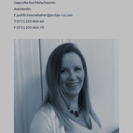
Geprüfte Rechtsfachwirtin
Assistentin
E
judith.himmelseher@jordan-ra.com
T 0711 255 404-60
F 0711 255 404-70