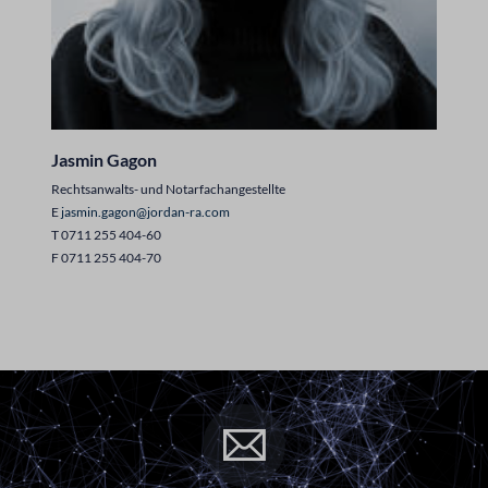
Jasmin Gagon
Rechtsanwalts- und Notarfachangestellte
E
jasmin.gagon@jordan-ra.com
T 0711 255 404-60
F 0711 255 404-70