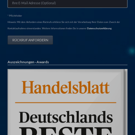
* Pflichtfelder
Hinweis: Mit dem Anfordern eines Rückrufs erklären Sie sich mit der Verarbeitung Ihrer Daten zum Zweck der
Kontaktaufnahme einverstanden. Weitere Informationen finden Sie in unserer
Datenschutzerklärung.
RÜCKRUF ANFORDERN
Auszeichnungen · Awards