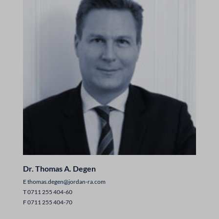
Dr. Thomas A. Degen
E
thomas.degen@jordan-ra.com
T 0711 255 404-60
F 0711 255 404-70