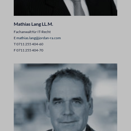
Mathias Lang LL.M.
Fachanwalt für IT-Recht
E
mathias.lang@jordan-ra.com
T 0711 255 404-60
F 0711 255 404-70