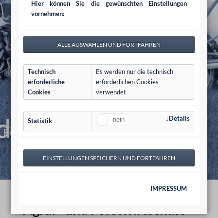
Landwirtschaft
Hier können Sie die gewünschten Einstellungen
vornehmen:
Technisch
Es werden nur die technisch
erforderliche
erforderlichen Cookies
Cookies
verwendet
stsektor
Details
Statistik
Landhandel
Forstwirtschaft
IMPRESSUM
Agrar- und Forstwirtschaft