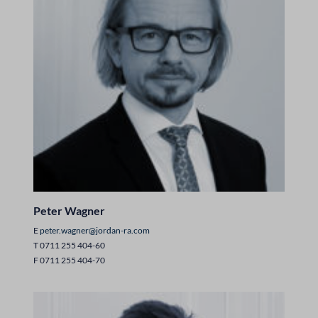
Peter Wagner
E
peter.wagner@jordan-ra.com
T 0711 255 404-60
F 0711 255 404-70