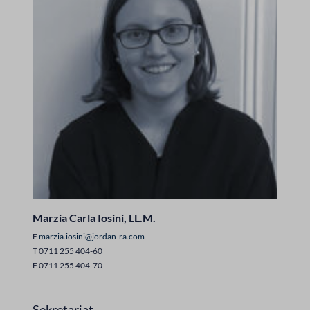
Marzia Carla Iosini, LL.M.
E
marzia.iosini@jordan-ra.com
T 0711 255 404-60
F 0711 255 404-70
Sekretariat