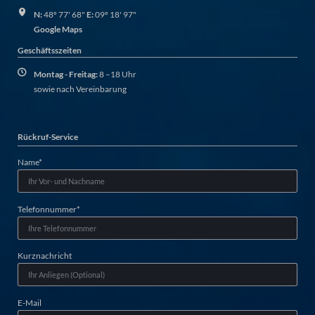
N:
48º 77' 68"
E:
09º 18' 97"
Google Maps
Geschäftsszeiten
Montag - Freitag:
8 –18 Uhr
sowie nach Vereinbarung
Rückruf-Service
Pflichtfeld
Name
*
Pflichtfeld
Telefonnummer
*
Kurznachricht
E-Mail