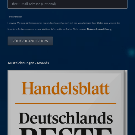
* Pflichtfelder
Hinweis: Mit dem Anfordern eines Rückrufs erklären Sie sich mit der Verarbeitung Ihrer Daten zum Zweck der
Kontaktaufnahme einverstanden. Weitere Informationen finden Sie in unserer
Datenschutzerklärung.
RÜCKRUF ANFORDERN
Auszeichnungen · Awards