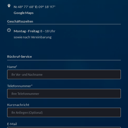
N:
48º 77' 68"
E:
09º 18' 97"
Google Maps
Geschäftsszeiten
Montag - Freitag:
8 –18 Uhr
sowie nach Vereinbarung
Rückruf-Service
Pflichtfeld
Name
*
Pflichtfeld
Telefonnummer
*
Kurznachricht
E-Mail