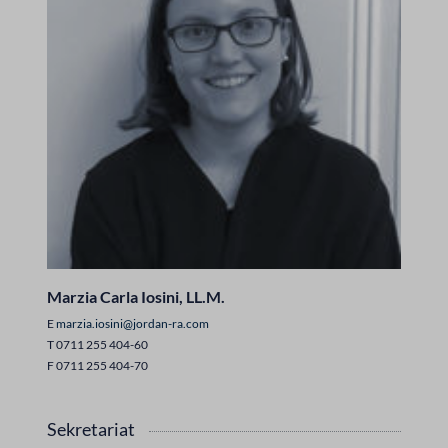
Marzia Carla Iosini, LL.M.
E
marzia.iosini@jordan-ra.com
T 0711 255 404-60
F 0711 255 404-70
Sekretariat