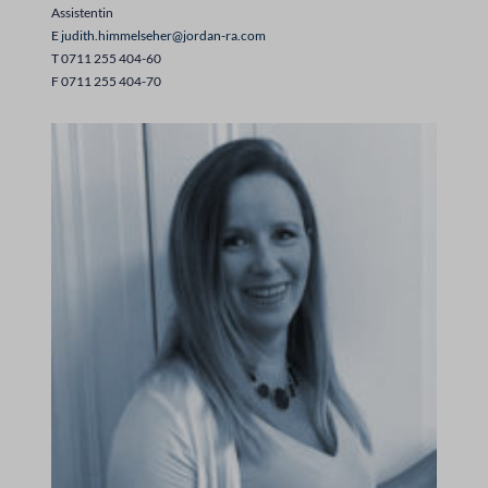
Assistentin
E
judith.himmelseher@jordan-ra.com
T 0711 255 404-60
F 0711 255 404-70