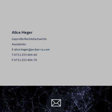
Alice Heger
Geprüfte Rechtsfachwirtin
Assistentin
E
alice.heger@jordan-ra.com
T 0711 255 404-60
F 0711 255 404-70