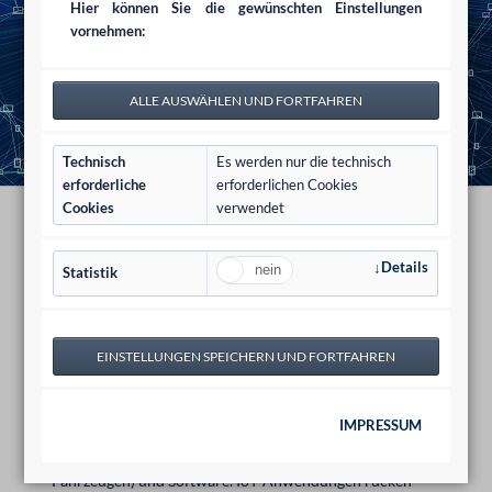
Hier können Sie die gewünschten Einstellungen
vornehmen:
Technisch
Es werden nur die technisch
erforderliche
erforderlichen Cookies
Cookies
verwendet
Cloud Computing
Details
Statistik
Bei Cloud Computing und SaaS loten wir die
rechtlichen Umsetzungsmöglichkeiten aus.
Fragen der Haftung, des Datenschutzes, Urheberschutzes
und der IT-Sicherheit sind dabei typische
Beratungsfelder, sei es bei „Daten- und Prozess-
Schnittstellen“ oder der Kommunikation von Maschinen
IMPRESSUM
(M2M beim automatisierten Informationsaustausch
zwischen Endgeräten wie Maschinen, Automaten,
Fahrzeugen) und Software. IoT-Anwendungen rücken