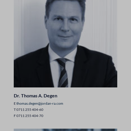
Dr. Thomas A. Degen
E
thomas.degen@jordan-ra.com
T 0711 255 404-60
F 0711 255 404-70