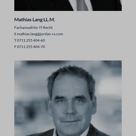
Mathias Lang LL.M.
Fachanwalt für IT-Recht
E
mathias.lang@jordan-ra.com
T 0711 255 404-60
F 0711 255 404-70