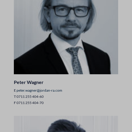
Peter Wagner
E
peter.wagner@jordan-ra.com
T 0711 255 404-60
F 0711 255 404-70